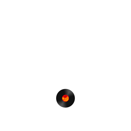
ー
投
前
過
稿
去
とりあえず
ナ
の
ビ
投
次
次
ゲ
稿
の
部屋からの夜景
投
ー
稿
シ
ョ
最近の投稿
ン
【t-funk nite】＠RGB TOKYO 再開のお知らせ❗️
ゾロ目の誕生日に思うこと。
Restream経由で音質の劣化はあるか？
神風とかじゃなくて。