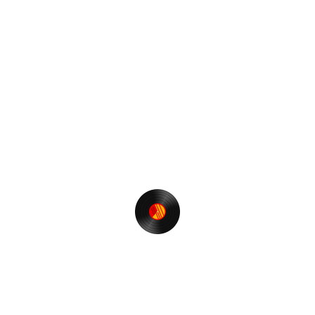
行徳に到着
ナ
の
ビ
投
次
次
ゲ
稿
の
ここ、ココスです。
投
ー
稿
シ
ョ
最近の投稿
ン
【t-funk nite】＠RGB TOKYO 再開のお知らせ❗️
ゾロ目の誕生日に思うこと。
Restream経由で音質の劣化はあるか？
神風とかじゃなくて。
【T.S. FUNK】でボンボンヴィーなのだ♪