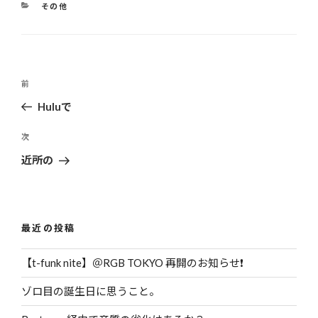
カ
その他
テ
ゴ
リ
ー
投
前
過
稿
去
Huluで
ナ
の
ビ
投
次
次
ゲ
稿
の
近所の
投
ー
稿
シ
ョ
最近の投稿
ン
【t-funk nite】＠RGB TOKYO 再開のお知らせ❗️
ゾロ目の誕生日に思うこと。