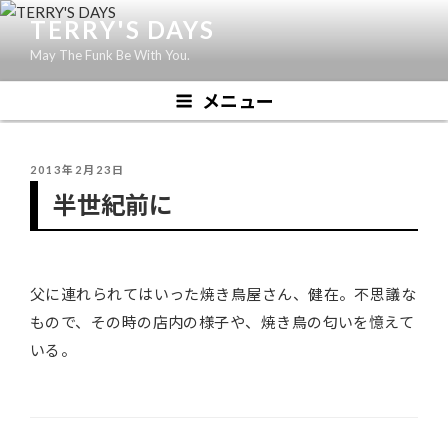
コ
TERRY'S DAYS
ン
May The Funk Be With You.
テ
ン
メニュー
ツ
へ
ス
投
2013年2月23日
キ
稿
半世紀前に
ッ
日:
プ
父に連れられてはいった焼き鳥屋さん、健在。不思議な
もので、その時の店内の様子や、焼き鳥の匂いを憶えて
いる。