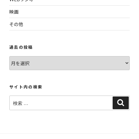
映画
その他
過去の投稿
過
去
の
投
サイト内の検索
稿
検
検
索
索: