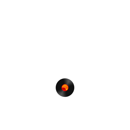
から、そりゃそーだよなとは思いますけどね。
でも本当に嬉しいです！
「今はこれがナウイ！いや、今はこれがキテルっ！」と
いうような一過性の萌えではなく（←流行というのはそ
ういうものだから、当然のことながら、良いとか悪いと
か言うのではなく・・）、酸いも甘いも噛み分ける、人
生経験を積み重ねてこられた方々にも共感して頂けると
いうのは私にとって最高の幸せです。
今はダンスミュージックも多様化して、たとえばイベン
トひとつをとっても、HOUSE系などでは多くの動
員・・数千人があつまるようですが、Old School Funk
では百人越えのイベントもなかなか難しくなっていると
思います。
でも！70～80年代に新宿歌舞伎町のディスコだけでも
毎晩、数万人が集まった現実があり、その巨大人口の中
で、FUNKを愛し続けている方々も全国に相当な人数で