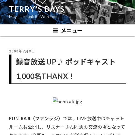
コ
TERRY'S DAYS
ン
May The Funk Be With You.
テ
ン
メニュー
ツ
へ
ス
投
2008年7月9日
キ
稿
録音放送 UP♪ ポッドキャスト
ッ
日:
プ
1,000名THANX！
FUN-RAJI（ファンラジ）
では、LIVE放送中はチャット
ルームも公開し、リスナーさん同志の交流の場となって