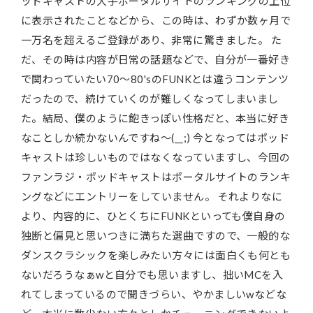
ッドキャストの大手ポータルサイトのランキングの上位
に表示されたことなどから、この時は、わずか数ヶ月で
一万名を超えるご登録があり、非常に驚きました。 た
だ、その時は内容が日常の話題などで、自分が一番好き
で関わっていたい70～80'sのFUNKとは違うコンテンツ
だったので、続けていくのが難しくなってしまいまし
た。結局、僕のように飽きっぽい性格だと、本当に好き
なことしか続かないんですね～(__;) 今となってはポッド
キャストは珍しいものではなくなっていますし、今回の
ファンラジ・ポッドキャストはポータルサイトのランキ
ングなどにエントリーをしていません。 それよりなに
より、内容的に、ひとくちにFUNKといっても僕自身の
独断と偏見と思いつきに満ちた選曲ですので、一般的な
ダンスクラシックを楽しみたい方々には面白くも何とも
ないだろうなぁwと自分でも思いますし、拙いMCを入
れてしまっているので聞きづらい、やかましいwなどな