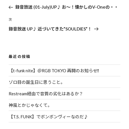
稿
去
録音放送 (01-July)UP♪ お～！懐かしのV-Oneの・・
ナ
の
ビ
投
次
次
ゲ
稿
の
録音放送 UP♪ 近づいてきた”SOULDIES”！
投
ー
稿
シ
ョ
最近の投稿
ン
【t-funk nite】＠RGB TOKYO 再開のお知らせ❗️
ゾロ目の誕生日に思うこと。
Restream経由で音質の劣化はあるか？
神風とかじゃなくて。
【T.S. FUNK】でボンボンヴィーなのだ♪