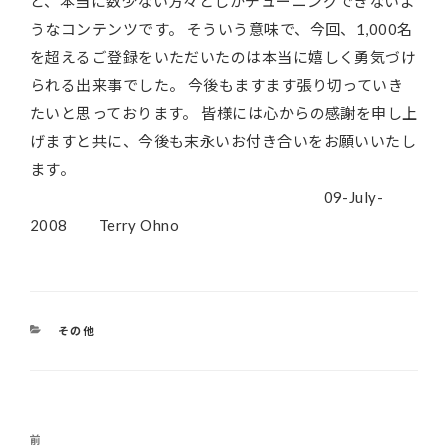
ど、本当に数少ない方々としかチューニングできないよ
うなコンテンツです。 そういう意味で、今回、1,000名
を超えるご登録をいただいたのは本当に嬉しく勇気づけ
られる出来事でした。 今後もますます張り切っていき
たいと思っております。 皆様には心からの感謝を申し上
げますと共に、今後も末永いお付き合いをお願いいたし
ます。
09-July-
2008 Terry Ohno
カ
その他
テ
ゴ
リ
ー
投
前
過