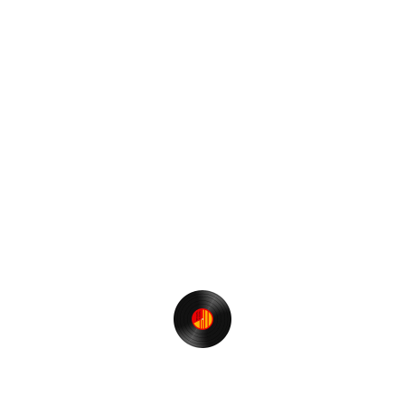
バックありがとうございます～
matic
アライズ」
「新宿、コマ、始発、DISCO」
or（As Theme Song）
けますが、Appleが無料配布している「iTunes」をダウ