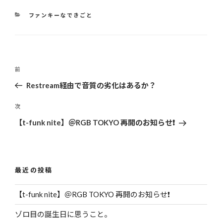
カ
ファンキーなできごと
テ
ゴ
リ
ー
投
前
過
稿
去
Restream経由で音質の劣化はあるか？
ナ
の
ビ
投
次
次
ゲ
稿
の
【t-funk nite】＠RGB TOKYO 再開のお知らせ❗️
投
ー
稿
シ
ョ
最近の投稿
ン
【t-funk nite】＠RGB TOKYO 再開のお知らせ❗️
ゾロ目の誕生日に思うこと。