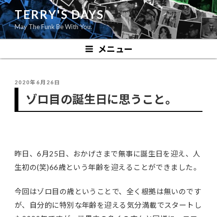
コ
TERRY'S DAYS
ン
May The Funk Be With You.
テ
ン
メニュー
ツ
へ
ス
投
2020年6月26日
キ
稿
ゾロ目の誕生日に思うこと。
ッ
日:
プ
昨日、6月25日、おかげさまで無事に誕生日を迎え、人
生初の(笑)66歳という年齢を迎えることができました。
今回はゾロ目の歳ということで、全く根拠は無いのです
が、自分的に特別な年齢を迎える気分満載でスタートし