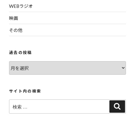
WEBラジオ
映画
その他
過去の投稿
過
去
の
投
サイト内の検索
稿
検
検
索
索: