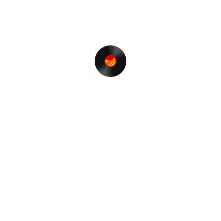
【T.S. FUNK】でボンボンヴィーなのだ♪
カテゴリー
Event & Party
オアフ 2013年 (古い記事順）
ファンキーなできごと
アンファンキーなできごと
普通なできごと
音楽
WEBラジオ
映画