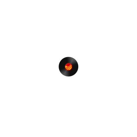
最近の投稿
【t-funk nite】＠RGB TOKYO 再開のお知らせ❗️
ゾロ目の誕生日に思うこと。
Restream経由で音質の劣化はあるか？
神風とかじゃなくて。
【T.S. FUNK】でボンボンヴィーなのだ♪
カテゴリー
Event & Party
オアフ 2013年 (古い記事順）
ファンキーなできごと