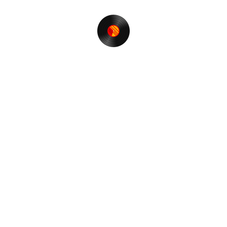
Event & Party
オアフ 2013年 (古い記事順）
ファンキーなできごと
アンファンキーなできごと
普通なできごと
音楽
WEBラジオ
映画
その他
過去の投稿