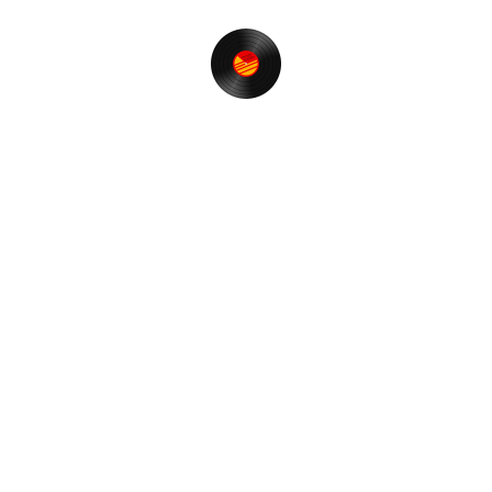
ビ
投
次
次
ゲ
稿
の
録音放送 (10-Jun)アップ～♪
投
ー
稿
シ
ョ
最近の投稿
ン
【t-funk nite】＠RGB TOKYO 再開のお知らせ❗️
ゾロ目の誕生日に思うこと。
Restream経由で音質の劣化はあるか？
神風とかじゃなくて。
【T.S. FUNK】でボンボンヴィーなのだ♪
カテゴリー