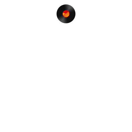
ゲ
稿
の
録音放送 (03-Jun)アップ～♪
投
ー
稿
シ
ョ
最近の投稿
ン
【t-funk nite】＠RGB TOKYO 再開のお知らせ❗️
ゾロ目の誕生日に思うこと。
Restream経由で音質の劣化はあるか？
神風とかじゃなくて。
【T.S. FUNK】でボンボンヴィーなのだ♪
カテゴリー
Event & Party