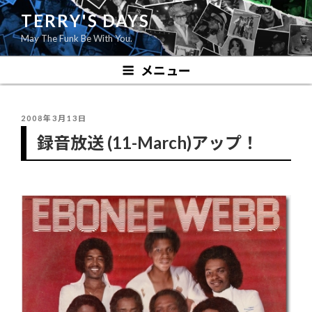
コ
TERRY'S DAYS
ン
May The Funk Be With You.
テ
ン
メニュー
ツ
へ
ス
投
2008年3月13日
キ
稿
録音放送 (11-March)アップ！
ッ
日:
プ