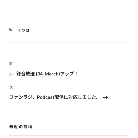
カ
その他
テ
ゴ
リ
ー
投
前
過
稿
去
録音放送 (04-March)アップ！
ナ
の
ビ
投
次
次
ゲ
稿
の
ファンラジ、Podcast配信に対応しました。
投
ー
稿
シ
ョ
最近の投稿
ン