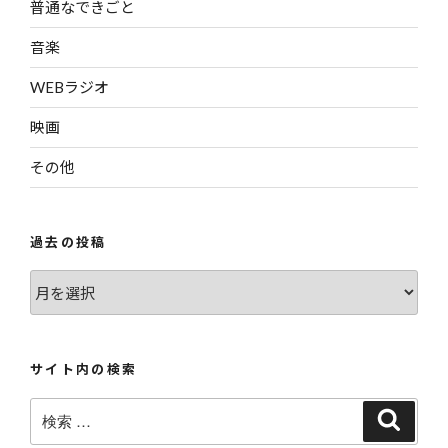
普通なできごと
音楽
WEBラジオ
映画
その他
過去の投稿
過
去
の
投
サイト内の検索
稿
検
検
索
索: