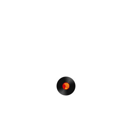
の
ビ
投
次
次
ゲ
稿
の
すごい～！Joost～！
投
ー
稿
シ
ョ
最近の投稿
ン
【t-funk nite】＠RGB TOKYO 再開のお知らせ❗️
ゾロ目の誕生日に思うこと。
Restream経由で音質の劣化はあるか？
神風とかじゃなくて。
【T.S. FUNK】でボンボンヴィーなのだ♪
カテゴリー