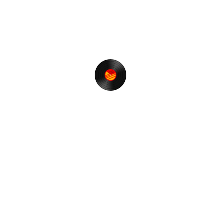
カ
その他
テ
ゴ
リ
ー
投
前
過
稿
去
録音放送 (02-May) を更新しました
ナ
の
ビ
投
次
次
ゲ
稿
の
今夜のファンラジ LIVEは！
投
ー
稿
シ
ョ
最近の投稿
ン
【t-funk nite】＠RGB TOKYO 再開のお知らせ❗️
ゾロ目の誕生日に思うこと。