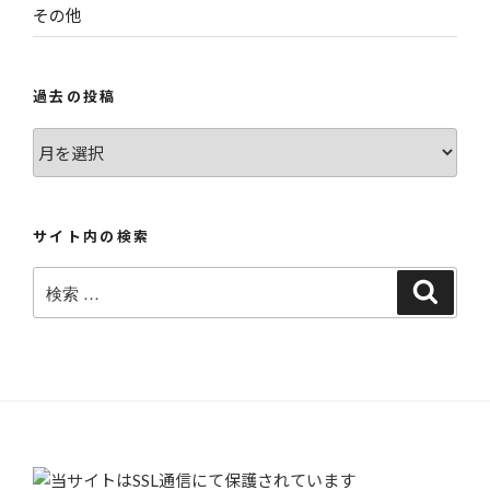
その他
過去の投稿
過
去
の
投
サイト内の検索
稿
検
検
索
索: