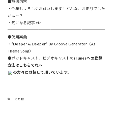
●放送内容
・今年もよろしくお願いします！どんな、お正月でした
かぁ～？
・気になる記事 etc.
━━━━━━━━━━━━━━━━━━━━━━━━━
●使用楽曲
・
“Deeper & Deeper”
By Groove Generator（As
Theme Song）
●ポッドキャスト、ビデオキャストの
iTunesへの登録
方法はこちらでね～
の方々に登録して頂いています。
カ
その他
テ
ゴ
リ