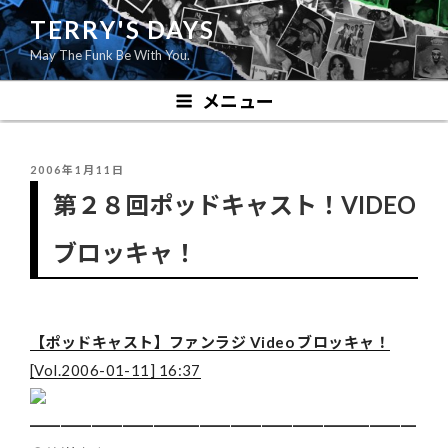
コ
TERRY'S DAYS
ン
May The Funk Be With You.
テ
ン
メニュー
ツ
へ
ス
投
2006年1月11日
キ
稿
第２８回ポッドキャスト！VIDEO
ッ
日:
プ
ブロッキャ！
【ポッドキャスト】ファンラジ Video ブロッキャ！
[Vol.2006-01-11] 16:37
━━━━━━━━━━━━━━━━━━━━━━━━━