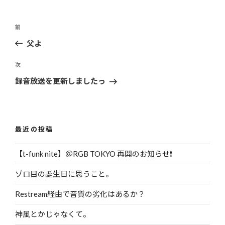
ー
投
前
過
稿
去
父よ
ナ
の
ビ
投
次
次
ゲ
稿
の
録音放送を更新しましたっ
投
ー
稿
シ
ョ
最近の投稿
ン
【t-funk nite】＠RGB TOKYO 再開のお知らせ❗️
ゾロ目の誕生日に思うこと。
Restream経由で音質の劣化はあるか？
神風とかじゃなくて。